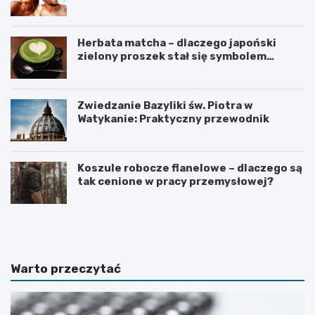
Herbata matcha – dlaczego japoński
zielony proszek stał się symbolem
zdrowego stylu życia?
Zwiedzanie Bazyliki św. Piotra w
Watykanie: Praktyczny przewodnik
Koszule robocze flanelowe – dlaczego są
tak cenione w pracy przemysłowej?
C
C
o
z
r
e
o
g
b
o
Warto przeczytać
i
n
ć
i
,
e
g
w