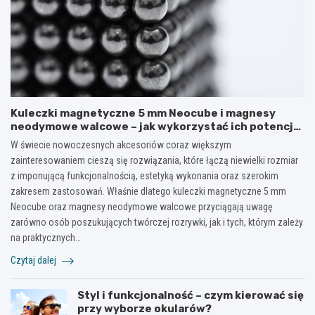
Kuleczki magnetyczne 5 mm Neocube i magnesy
neodymowe walcowe – jak wykorzystać ich potencjał
w kreatywnych i praktycznych zastosowaniach?
W świecie nowoczesnych akcesoriów coraz większym
zainteresowaniem cieszą się rozwiązania, które łączą niewielki rozmiar
z imponującą funkcjonalnością, estetyką wykonania oraz szerokim
zakresem zastosowań. Właśnie dlatego kuleczki magnetyczne 5 mm
Neocube oraz magnesy neodymowe walcowe przyciągają uwagę
zarówno osób poszukujących twórczej rozrywki, jak i tych, którym zależy
na praktycznych…
Czytaj dalej
Styl i funkcjonalność – czym kierować się
przy wyborze okularów?