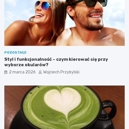
s
p
a
c
h
W
i
e
l
POZOSTAŁE
k
Styl i funkcjonalność – czym kierować się przy
a
wyborze okularów?
n
o
2 marca 2026
Wojciech Przybylski
c
n
y
c
h
?