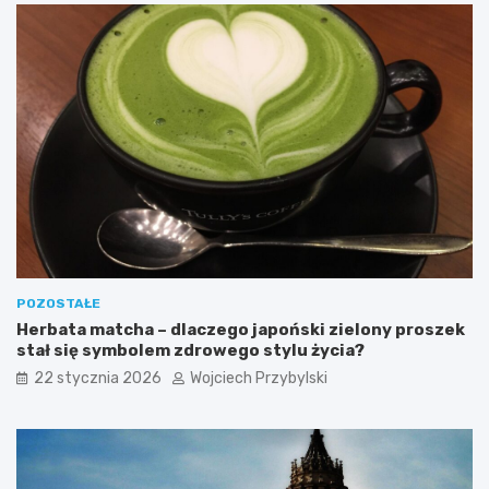
y
c
h
?
POZOSTAŁE
Herbata matcha – dlaczego japoński zielony proszek
stał się symbolem zdrowego stylu życia?
22 stycznia 2026
Wojciech Przybylski