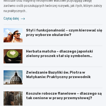
Neocube oraz magnesy neodymowe walcowe przyciągają uwagę
zarówno osób poszukujących twórczej rozrywki, jak i tych, którym zależy
na praktycznych…
Czytaj dalej
Styl i funkcjonalność – czym kierować się
przy wyborze okularów?
Herbata matcha – dlaczego japoński
zielony proszek stał się symbolem
zdrowego stylu życia?
Zwiedzanie Bazyliki św. Piotra w
Watykanie: Praktyczny przewodnik
Koszule robocze flanelowe – dlaczego są
tak cenione w pracy przemysłowej?
C
C