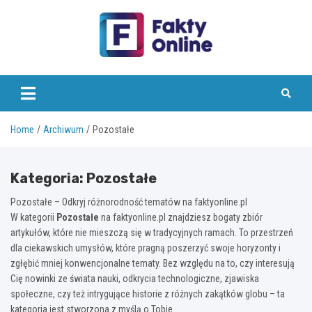
Skip
to
content
faktyonline.pl
Home
Archiwum
Pozostałe
Kategoria:
Pozostałe
Pozostałe – Odkryj różnorodność tematów na faktyonline.pl
W kategorii
Pozostałe
na faktyonline.pl znajdziesz bogaty zbiór
artykułów, które nie mieszczą się w tradycyjnych ramach. To przestrzeń
dla ciekawskich umysłów, które pragną poszerzyć swoje horyzonty i
zgłębić mniej konwencjonalne tematy. Bez względu na to, czy interesują
Cię nowinki ze świata nauki, odkrycia technologiczne, zjawiska
społeczne, czy też intrygujące historie z różnych zakątków globu – ta
kategoria jest stworzona z myślą o Tobie.