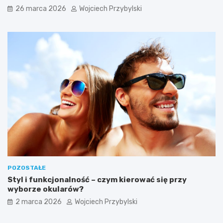
g
n
w kreatywnych i praktycznych zastosowaniach?
26 marca 2026
Wojciech Przybylski
a
i
n
c
?
z
y
c
h
W
y
s
p
a
c
h
W
i
e
l
POZOSTAŁE
k
Styl i funkcjonalność – czym kierować się przy
a
wyborze okularów?
n
o
2 marca 2026
Wojciech Przybylski
c
n