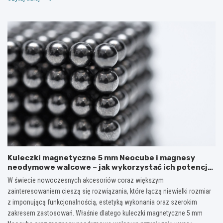
Kuleczki magnetyczne 5 mm Neocube i magnesy
neodymowe walcowe – jak wykorzystać ich potencjał
w kreatywnych i praktycznych zastosowaniach?
W świecie nowoczesnych akcesoriów coraz większym
zainteresowaniem cieszą się rozwiązania, które łączą niewielki rozmiar
z imponującą funkcjonalnością, estetyką wykonania oraz szerokim
zakresem zastosowań. Właśnie dlatego kuleczki magnetyczne 5 mm