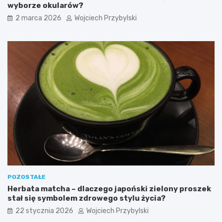
wyborze okularów?
n
o
2 marca 2026
Wojciech Przybylski
c
n
y
c
h
?
POZOSTAŁE
Herbata matcha – dlaczego japoński zielony proszek
stał się symbolem zdrowego stylu życia?
22 stycznia 2026
Wojciech Przybylski