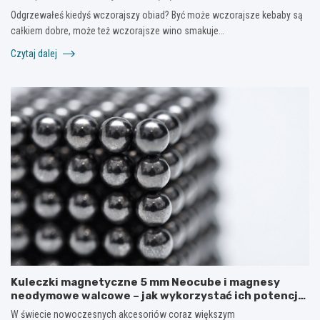
Odgrzewałeś kiedyś wczorajszy obiad? Być może wczorajsze kebaby są
całkiem dobre, może też wczorajsze wino smakuje…
Czytaj dalej
Kuleczki magnetyczne 5 mm Neocube i magnesy
neodymowe walcowe – jak wykorzystać ich potencjał
w kreatywnych i praktycznych zastosowaniach?
W świecie nowoczesnych akcesoriów coraz większym