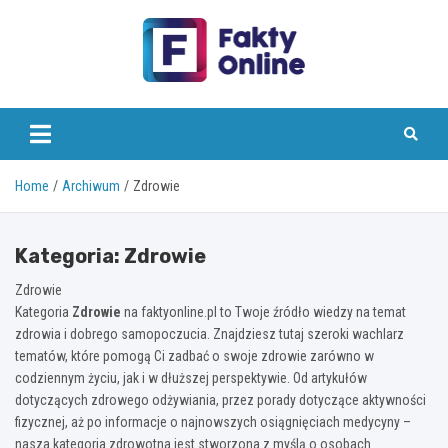
Skip
to
content
faktyonline.pl
Home
Archiwum
Zdrowie
Kategoria:
Zdrowie
Zdrowie
Kategoria
Zdrowie
na faktyonline.pl to Twoje źródło wiedzy na temat
zdrowia i dobrego samopoczucia. Znajdziesz tutaj szeroki wachlarz
tematów, które pomogą Ci zadbać o swoje zdrowie zarówno w
codziennym życiu, jak i w dłuższej perspektywie. Od artykułów
dotyczących zdrowego odżywiania, przez porady dotyczące aktywności
fizycznej, aż po informacje o najnowszych osiągnięciach medycyny –
nasza kategoria zdrowotna jest stworzona z myślą o osobach