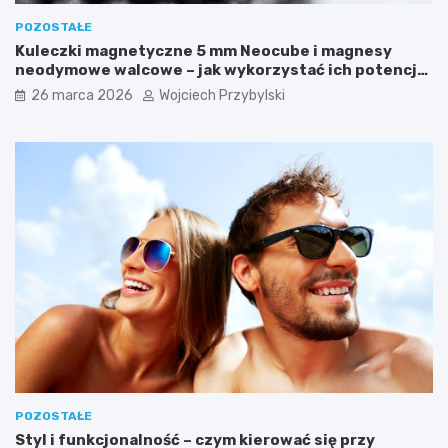
h
a
u
j
POZOSTAŁE
r
e
Kuleczki magnetyczne 5 mm Neocube i magnesy
a
m
neodymowe walcowe – jak wykorzystać ich potencjał
g
n
w kreatywnych i praktycznych zastosowaniach?
26 marca 2026
Wojciech Przybylski
a
i
n
c
?
z
y
c
h
W
y
s
p
a
c
h
W
i
e
l
POZOSTAŁE
k
Styl i funkcjonalność – czym kierować się przy
a