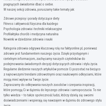
pragnących świadomie dbać o siebie.
W naszej sekcji zdrowia, poruszamy takie tematy jak:
Zdrowe przepisy i porady dotyczące diety
Fitness i aktywność fizyczna dla każdego
Psychologia zdrowia i techniki relaksacyjne
Profilaktyka chorób i medycyna naturalna
Nowinki w dziedzinie zdrowia i nauki
Kategoria zdrowia odgrywa kluczową rolę na faktyonline.pl, ponieważ
zdrowie jest fundamentem naszego życia. Dzięki przystępnym i
rzetelnym informacjom, zachęcamy naszych czytelników do
podejmowania świadomych decyzji dotyczących zdrowia i stylu życia.
Regularne śledzenie naszych artykułów pomoże Ci pozostać na bieżąco
z najnowszymi trendami zdrowotnymi oraz naukowymi odkryciami, które
mogą mieć wpływ na Twoje życie.
Zapraszamy do odkrywania naszych zasobów i czerpania inspiracji,
które pomogą Ci w dążeniu do lepszego zdrowia i samopoczucia. To nie
tylko wiedza – to także społeczność ludzi, którzy dzielą się swoimi
doświadczeniami i wspierają się nawzajem w dążeniu do zdrowego stylu
życia.