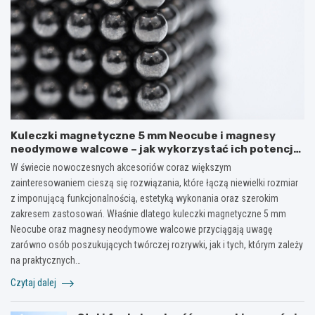
Kuleczki magnetyczne 5 mm Neocube i magnesy
neodymowe walcowe – jak wykorzystać ich potencjał
w kreatywnych i praktycznych zastosowaniach?
W świecie nowoczesnych akcesoriów coraz większym
zainteresowaniem cieszą się rozwiązania, które łączą niewielki rozmiar
z imponującą funkcjonalnością, estetyką wykonania oraz szerokim
zakresem zastosowań. Właśnie dlatego kuleczki magnetyczne 5 mm
Neocube oraz magnesy neodymowe walcowe przyciągają uwagę
zarówno osób poszukujących twórczej rozrywki, jak i tych, którym zależy
na praktycznych…
Czytaj dalej