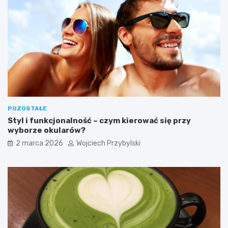
W
y
s
p
a
c
h
W
i
e
l
POZOSTAŁE
k
Styl i funkcjonalność – czym kierować się przy
a
wyborze okularów?
n
o
2 marca 2026
Wojciech Przybylski
c
n
y
c
h
?