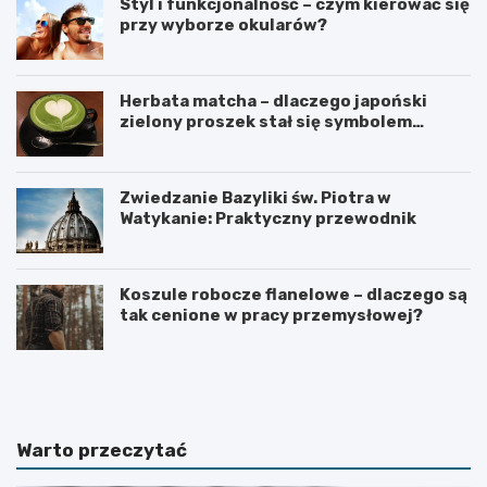
Styl i funkcjonalność – czym kierować się
przy wyborze okularów?
Herbata matcha – dlaczego japoński
zielony proszek stał się symbolem
zdrowego stylu życia?
Zwiedzanie Bazyliki św. Piotra w
Watykanie: Praktyczny przewodnik
Koszule robocze flanelowe – dlaczego są
tak cenione w pracy przemysłowej?
C
C
o
z
r
e
o
g
b
o
Warto przeczytać
i
n
ć
i