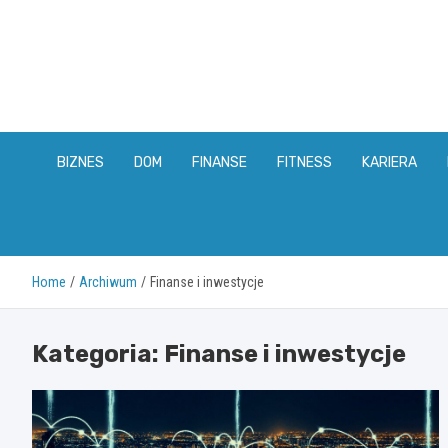
Skip
to
content
BIZNES
DOM
FINANSE
FITNESS
KARIERA
Home
Archiwum
Finanse i inwestycje
Kategoria:
Finanse i inwestycje