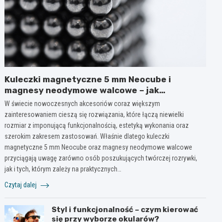
Kuleczki magnetyczne 5 mm Neocube i
magnesy neodymowe walcowe – jak
wykorzystać ich potencjał w kreatywnych i
W świecie nowoczesnych akcesoriów coraz większym
praktycznych zastosowaniach?
zainteresowaniem cieszą się rozwiązania, które łączą niewielki
rozmiar z imponującą funkcjonalnością, estetyką wykonania oraz
szerokim zakresem zastosowań. Właśnie dlatego kuleczki
magnetyczne 5 mm Neocube oraz magnesy neodymowe walcowe
przyciągają uwagę zarówno osób poszukujących twórczej rozrywki,
jak i tych, którym zależy na praktycznych…
Czytaj dalej
Styl i funkcjonalność – czym kierować
się przy wyborze okularów?