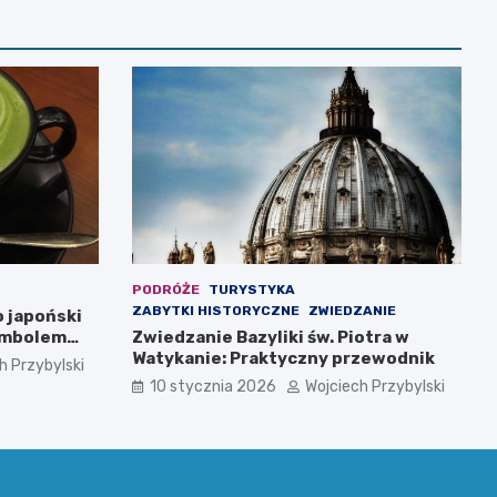
PODRÓŻE
TURYSTYKA
ZABYTKI HISTORYCZNE
ZWIEDZANIE
 japoński
symbolem
Zwiedzanie Bazyliki św. Piotra w
Watykanie: Praktyczny przewodnik
h Przybylski
10 stycznia 2026
Wojciech Przybylski