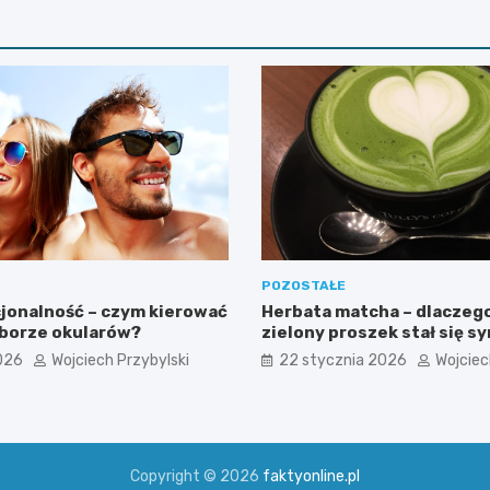
POZOSTAŁE
cjonalność – czym kierować
Herbata matcha – dlaczego
yborze okularów?
zielony proszek stał się 
zdrowego stylu życia?
026
Wojciech Przybylski
22 stycznia 2026
Wojciec
Copyright © 2026
faktyonline.pl