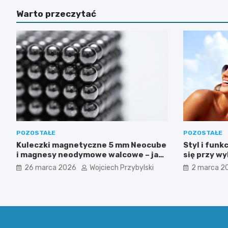
Warto przeczytać
POZOSTAŁE
POZOSTAŁE
Kuleczki magnetyczne 5 mm Neocube
Styl i funk
i magnesy neodymowe walcowe – jak
się przy w
wykorzystać ich potencjał w
26 marca 2026
Wojciech Przybylski
2 marca 2
kreatywnych i praktycznych
zastosowaniach?