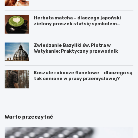
Herbata matcha – dlaczego japoński
zielony proszek stał się symbolem
zdrowego stylu życia?
Zwiedzanie Bazyliki św. Piotra w
Watykanie: Praktyczny przewodnik
Koszule robocze flanelowe – dlaczego są
tak cenione w pracy przemysłowej?
C
C
o
z
r
e
o
g
b
o
Warto przeczytać
i
n
ć
i
,
e
g
w