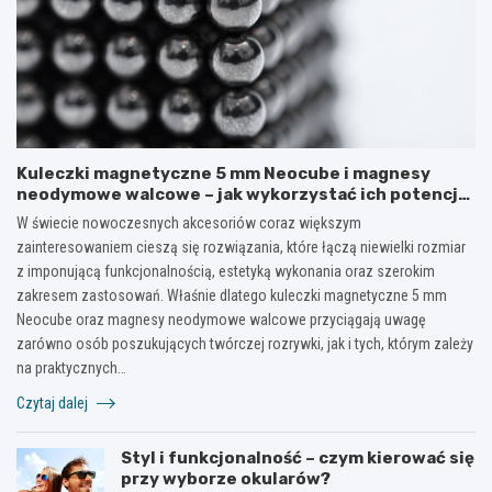
Kuleczki magnetyczne 5 mm Neocube i magnesy
neodymowe walcowe – jak wykorzystać ich potencjał
w kreatywnych i praktycznych zastosowaniach?
W świecie nowoczesnych akcesoriów coraz większym
zainteresowaniem cieszą się rozwiązania, które łączą niewielki rozmiar
z imponującą funkcjonalnością, estetyką wykonania oraz szerokim
zakresem zastosowań. Właśnie dlatego kuleczki magnetyczne 5 mm
Neocube oraz magnesy neodymowe walcowe przyciągają uwagę
zarówno osób poszukujących twórczej rozrywki, jak i tych, którym zależy
na praktycznych…
Czytaj dalej
Styl i funkcjonalność – czym kierować się
przy wyborze okularów?