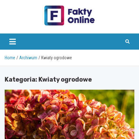
Skip
to
content
faktyonline.pl
Home
Archiwum
Kwiaty ogrodowe
Kategoria:
Kwiaty ogrodowe