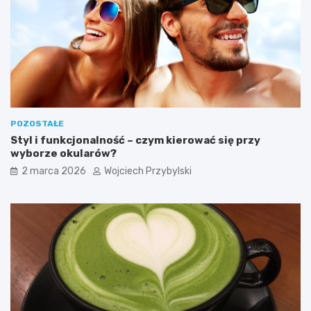
s
p
a
c
h
W
i
e
l
POZOSTAŁE
k
Styl i funkcjonalność – czym kierować się przy
a
wyborze okularów?
n
o
2 marca 2026
Wojciech Przybylski
c
n
y
c
h
?