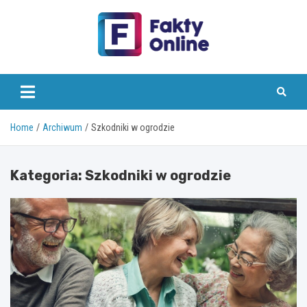
Skip
to
content
faktyonline.pl
Home
Archiwum
Szkodniki w ogrodzie
Kategoria:
Szkodniki w ogrodzie