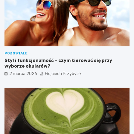
s
p
a
c
h
W
i
e
l
POZOSTAŁE
k
Styl i funkcjonalność – czym kierować się przy
a
wyborze okularów?
n
o
2 marca 2026
Wojciech Przybylski
c
n
y
c
h
?