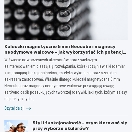
Kuleczki magnetyczne 5 mm Neocube i magnesy
neodymowe walcowe – jak wykorzystać ich potencjał
w kreatywnych i praktycznych zastosowaniach?
W świecie nowoczesnych akcesoriów coraz większym
zainteresowaniem cieszą się rozwiązania, które łączą niewielki rozmiar
z imponującą funkcjonalnością, estetyką wykonania oraz szerokim
zakresem zastosowań. Właśnie dlatego kuleczki magnetyczne 5 mm
Neocube oraz magnesy neodymowe walcowe przyciągają uwagę
zarówno osób poszukujących twórczej rozrywki, jak i tych, którym zależy
na praktycznych…
Czytaj dalej
Styl i funkcjonalność – czym kierować się
przy wyborze okularów?