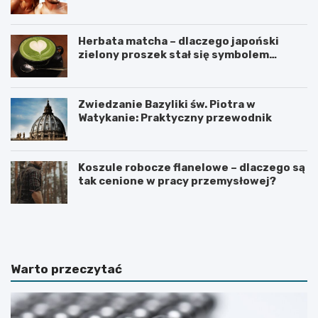
Herbata matcha – dlaczego japoński
zielony proszek stał się symbolem
zdrowego stylu życia?
Zwiedzanie Bazyliki św. Piotra w
Watykanie: Praktyczny przewodnik
Koszule robocze flanelowe – dlaczego są
tak cenione w pracy przemysłowej?
C
C
o
z
r
e
o
g
b
o
Warto przeczytać
i
n
ć
i
,
e
g
w