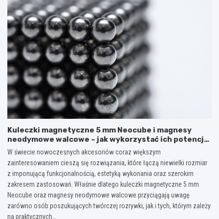
Kuleczki magnetyczne 5 mm Neocube i magnesy
neodymowe walcowe – jak wykorzystać ich potencjał
w kreatywnych i praktycznych zastosowaniach?
W świecie nowoczesnych akcesoriów coraz większym
zainteresowaniem cieszą się rozwiązania, które łączą niewielki rozmiar
z imponującą funkcjonalnością, estetyką wykonania oraz szerokim
zakresem zastosowań. Właśnie dlatego kuleczki magnetyczne 5 mm
Neocube oraz magnesy neodymowe walcowe przyciągają uwagę
zarówno osób poszukujących twórczej rozrywki, jak i tych, którym zależy
na praktycznych…