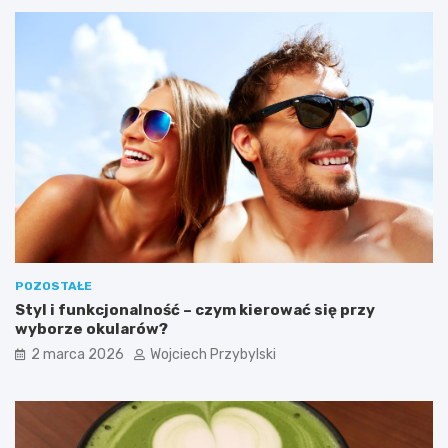
?
z
y
c
h
W
y
s
p
a
c
h
W
i
e
l
POZOSTAŁE
k
Styl i funkcjonalność – czym kierować się przy
a
wyborze okularów?
n
o
2 marca 2026
Wojciech Przybylski
c
n
y
c
h