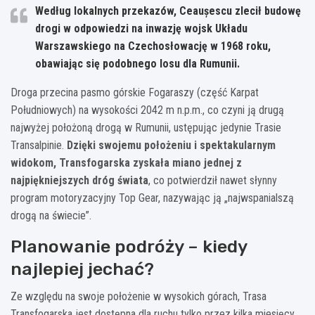
Według lokalnych przekazów, Ceaușescu zlecił budowę
drogi w odpowiedzi na inwazję wojsk Układu
Warszawskiego na Czechosłowację w 1968 roku,
obawiając się podobnego losu dla Rumunii.
Droga przecina pasmo górskie Fogaraszy (część Karpat
Południowych) na wysokości 2042 m n.p.m., co czyni ją drugą
najwyżej położoną drogą w Rumunii, ustępując jedynie Trasie
Transalpinie.
Dzięki swojemu położeniu i spektakularnym
widokom, Transfogarska zyskała miano jednej z
najpiękniejszych dróg świata
, co potwierdził nawet słynny
program motoryzacyjny Top Gear, nazywając ją „najwspanialszą
drogą na świecie”.
Planowanie podróży – kiedy
najlepiej jechać?
Ze względu na swoje położenie w wysokich górach, Trasa
Transfogarska jest dostępna dla ruchu tylko przez kilka miesięcy