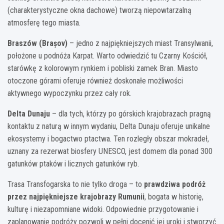
(charakterystyczne okna dachowe) tworzą niepowtarzalną
atmosferę tego miasta.
Braszów (Brașov)
– jedno z najpiękniejszych miast Transylwanii,
położone u podnóża Karpat. Warto odwiedzić tu Czarny Kościół,
starówkę z kolorowym rynkiem i pobliski zamek Bran. Miasto
otoczone górami oferuje również doskonałe możliwości
aktywnego wypoczynku przez cały rok.
Delta Dunaju
– dla tych, którzy po górskich krajobrazach pragną
kontaktu z naturą w innym wydaniu, Delta Dunaju oferuje unikalne
ekosystemy i bogactwo ptactwa. Ten rozległy obszar mokradeł,
uznany za rezerwat biosfery UNESCO, jest domem dla ponad 300
gatunków ptaków i licznych gatunków ryb.
Trasa Transfogarska to nie tylko droga – to
prawdziwa podróż
przez najpiękniejsze krajobrazy Rumunii
, bogata w historię,
kulturę i niezapomniane widoki. Odpowiednie przygotowanie i
zaplanowanie podróży pozwoli w pełni docenić jej uroki i stworzyć