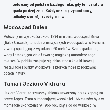
budowany od podstaw każdego roku, gdy temperatura
spada poniżej zera. Każdy sezon przynosi nowy,
unikalny wystrój i rzeźby lodowe.
Wodospad Balea
Położony na wysokości około 1234 m n.p.m., wodospad Balea
(Balea Cascada) to jeden z najwyższych wodospadów w Rumunii,
z wodą spadającą z wysokości 60 metrów. Szum spadającej
wody i otaczająca zieleń tworzą magiczną atmosferę tego
miejsca. W pobliżu znajduje się dolna stacja kolejki linowej,
restauracje i punkty widokowe, z których możesz podziwiać
potęgę natury.
Tama i Jezioro Vidraru
Jezioro Vidraru to sztuczny zbiornik utworzony przez zaporę na
rzece Argeș. Tama o imponującej wysokości 166 metrów była w
momencie ukończenia w 1966 roku piątą co do wielkości w