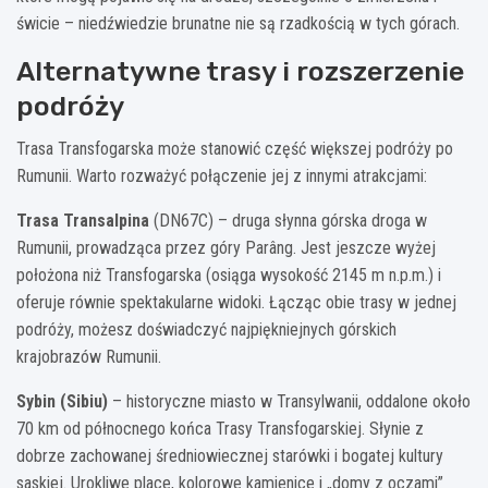
świcie – niedźwiedzie brunatne nie są rzadkością w tych górach.
Alternatywne trasy i rozszerzenie
podróży
Trasa Transfogarska może stanowić część większej podróży po
Rumunii. Warto rozważyć połączenie jej z innymi atrakcjami:
Trasa Transalpina
(DN67C) – druga słynna górska droga w
Rumunii, prowadząca przez góry Parâng. Jest jeszcze wyżej
położona niż Transfogarska (osiąga wysokość 2145 m n.p.m.) i
oferuje równie spektakularne widoki. Łącząc obie trasy w jednej
podróży, możesz doświadczyć najpiękniejnych górskich
krajobrazów Rumunii.
Sybin (Sibiu)
– historyczne miasto w Transylwanii, oddalone około
70 km od północnego końca Trasy Transfogarskiej. Słynie z
dobrze zachowanej średniowiecznej starówki i bogatej kultury
saskiej. Urokliwe place, kolorowe kamienice i „domy z oczami”