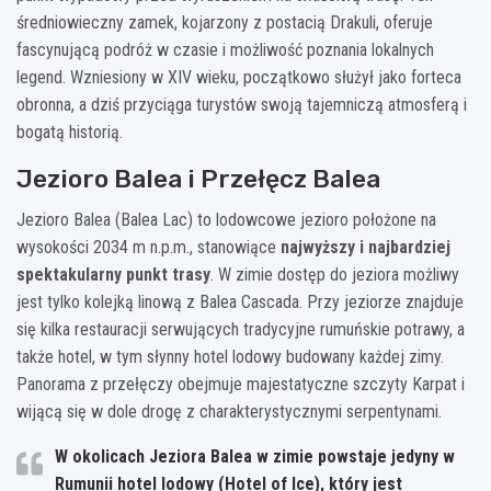
średniowieczny zamek, kojarzony z postacią Drakuli, oferuje
fascynującą podróż w czasie i możliwość poznania lokalnych
legend. Wzniesiony w XIV wieku, początkowo służył jako forteca
obronna, a dziś przyciąga turystów swoją tajemniczą atmosferą i
bogatą historią.
Jezioro Balea i Przełęcz Balea
Jezioro Balea (Balea Lac) to lodowcowe jezioro położone na
wysokości 2034 m n.p.m., stanowiące
najwyższy i najbardziej
spektakularny punkt trasy
. W zimie dostęp do jeziora możliwy
jest tylko kolejką linową z Balea Cascada. Przy jeziorze znajduje
się kilka restauracji serwujących tradycyjne rumuńskie potrawy, a
także hotel, w tym słynny hotel lodowy budowany każdej zimy.
Panorama z przełęczy obejmuje majestatyczne szczyty Karpat i
wijącą się w dole drogę z charakterystycznymi serpentynami.
W okolicach Jeziora Balea w zimie powstaje jedyny w
Rumunii hotel lodowy (Hotel of Ice), który jest