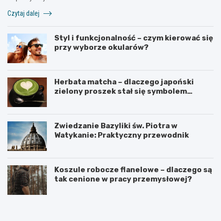
Czytaj dalej
Styl i funkcjonalność – czym kierować się
przy wyborze okularów?
Herbata matcha – dlaczego japoński
zielony proszek stał się symbolem
zdrowego stylu życia?
Zwiedzanie Bazyliki św. Piotra w
Watykanie: Praktyczny przewodnik
Koszule robocze flanelowe – dlaczego są
tak cenione w pracy przemysłowej?
C
C
o
z
r
e