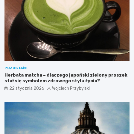
?
POZOSTAŁE
Herbata matcha – dlaczego japoński zielony proszek
stał się symbolem zdrowego stylu życia?
22 stycznia 2026
Wojciech Przybylski