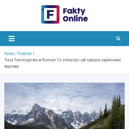
Skip
to
content
faktyonline.pl
Home
Podróże
Trasa Transfogarska w Rumunii: Co zobaczyć i jak najlepiej zaplanować
wyprawę