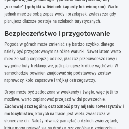
„sarmale” (gołąbki w liściach kapusty lub winogron)
. Warto
jednak mieć ze sobą zapas wody i przekąsek, zwłaszcza gdy
planujesz dłuższe postoje na szlakach turystycznych.
Bezpieczeństwo i przygotowanie
Pogoda w górach może zmieniać się bardzo szybko, dlatego
należy być przygotowanym na różne warunki. Nawet latem warto
mieć ze sobą cieplejszą odzież, płaszcz przeciwdeszczowy i
wygodne buty trekkingowe, jeśli planujesz krótkie wędrówki. W
samochodzie powinien znajdować się podstawowy zestaw
naprawczy, koło zapasowe i trójkąt ostrzegawczy.
Droga może być zatłoczona w weekendy i święta, więc jeśli to
możliwe, warto zaplanować przejazd w dni powszednie.
Zachowaj szczególną ostrożność przy mijaniu rowerzystów i
motocyklistów
, których na trasie jest wielu, zwłaszcza w
słoneczne dni. Należy również pamiętać o dzikich zwierzętach,
które mogą pojawić się na drodze, szczególnie o zmierzchu i