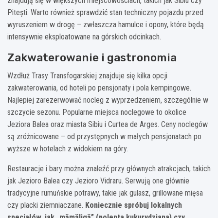
znajdują się w większych miejscowościach, takich jak Sibiu czy
Pitești. Warto również sprawdzić stan techniczny pojazdu przed
wyruszeniem w drogę – zwłaszcza hamulce i opony, które będą
intensywnie eksploatowane na górskich odcinkach.
Zakwaterowanie i gastronomia
Wzdłuż Trasy Transfogarskiej znajduje się kilka opcji
zakwaterowania, od hoteli po pensjonaty i pola kempingowe.
Najlepiej zarezerwować nocleg z wyprzedzeniem, szczególnie w
szczycie sezonu. Popularne miejsca noclegowe to okolice
Jeziora Balea oraz miasta Sibiu i Curtea de Arges. Ceny noclegów
są zróżnicowane – od przystępnych w małych pensjonatach po
wyższe w hotelach z widokiem na góry.
Restauracje i bary można znaleźć przy głównych atrakcjach, takich
jak Jezioro Balea czy Jezioro Vidraru. Serwują one głównie
tradycyjne rumuńskie potrawy, takie jak gulasz, grillowane mięsa
czy placki ziemniaczane.
Koniecznie spróbuj lokalnych
specjałów, jak „mămăligă” (polenta kukurydziana) czy