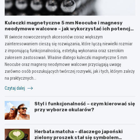
Kuleczki magnetyczne 5 mm Neocube i magnesy
neodymowe walcowe – jak wykorzystać ich potencjał
w kreatywnych i praktycznych zastosowaniach?
W świecie nowoczesnych akcesoriów coraz większym
zainteresowaniem cieszą się rozwiązania, które łączą niewielki rozmiar
z imponującą funkcjonalnością, estetyką wykonania oraz szerokim
zakresem zastosowań. Właśnie dlatego kuleczki magnetyczne 5 mm
Neocube oraz magnesy neodymowe walcowe przyciągają uwagę
zarówno osób poszukujących twórczej rozrywki, jak i tych, którym zależy
na praktycznych…
Czytaj dalej
Styl i funkcjonalność – czym kierować się
przy wyborze okularów?
Herbata matcha – dlaczego japoński
zielony proszek stał się symbolem