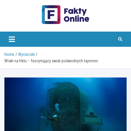
Skip
to
content
faktyonline.pl
Home
Wycieczki
Wraki na Helu – fascynujący świat podwodnych tajemnic