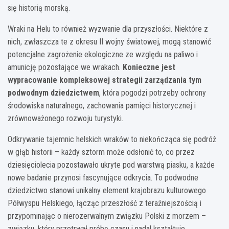
się historią morską.
Wraki na Helu to również wyzwanie dla przyszłości. Niektóre z
nich, zwłaszcza te z okresu II wojny światowej, mogą stanowić
potencjalne zagrożenie ekologiczne ze względu na paliwo i
amunicję pozostające we wrakach.
Konieczne jest
wypracowanie kompleksowej strategii zarządzania tym
podwodnym dziedzictwem
, która pogodzi potrzeby ochrony
środowiska naturalnego, zachowania pamięci historycznej i
zrównoważonego rozwoju turystyki.
Odkrywanie tajemnic helskich wraków to niekończąca się podróż
w głąb historii – każdy sztorm może odsłonić to, co przez
dziesięciolecia pozostawało ukryte pod warstwą piasku, a każde
nowe badanie przynosi fascynujące odkrycia. To podwodne
dziedzictwo stanowi unikalny element krajobrazu kulturowego
Półwyspu Helskiego, łącząc przeszłość z teraźniejszością i
przypominając o nierozerwalnym związku Polski z morzem –
związku, który przetrwał próbę czasu i nadal kształtuje