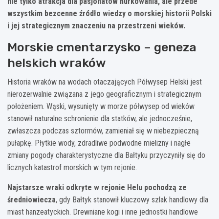
nie tylko atrakcja dla pasjonatów nurkowania, ale przede
wszystkim bezcenne źródło wiedzy o morskiej historii Polski
i jej strategicznym znaczeniu na przestrzeni wieków.
Morskie cmentarzysko – geneza
helskich wraków
Historia wraków na wodach otaczających Półwysep Helski jest
nierozerwalnie związana z jego geograficznym i strategicznym
położeniem. Wąski, wysunięty w morze półwysep od wieków
stanowił naturalne schronienie dla statków, ale jednocześnie,
zwłaszcza podczas sztormów, zamieniał się w niebezpieczną
pułapkę. Płytkie wody, zdradliwe podwodne mielizny i nagłe
zmiany pogody charakterystyczne dla Bałtyku przyczyniły się do
licznych katastrof morskich w tym rejonie.
Najstarsze wraki odkryte w rejonie Helu pochodzą ze
średniowiecza
, gdy Bałtyk stanowił kluczowy szlak handlowy dla
miast hanzeatyckich. Drewniane kogi i inne jednostki handlowe