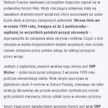
Wybuch II wojny światowej szczególnie tragicznie zapisał się w
podwodnej historii Helu. Wody otaczające półwysep stały się
świadkiem dramatycznych wydarzeń, które pozostawiły po sobie
liczne ślady w postaci zatopionych jednostek.
Obrona Helu we
wrześniu 1939 roku, trwająca aż do 2 października –
najdłużej ze wszystkich polskich pozycji obronnych
–
doprowadziła do zatopienia wielu okrętów i statków. Część z nich
zatonęła w wyniku bezpośrednich działań wojennych, inne zostały
celowo zatopione przez polskie załogi, by uniknąć przejęcia
przez wroga.
Jednym z najbardziej znanych wraków tego okresu jest
ORP
Wicher
– polski niszczyciel zatopiony 3 września 1939 roku
podczas niemieckiego nalotu. Wrak okrętu spoczywa na
głębokości około 9 metrów w Zatoce Puckiej, stanowiąc nie tylko
atrakcję dla nurków, ale przede wszystkim symboliczny morski
grób polskich marynarzy, którzy oddali życie w obronie ojczyzny.
Innym tragicznym świadectwem wojennej historii jest wrak
ORP