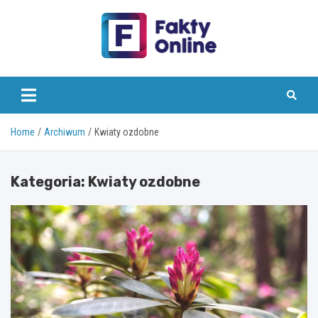
Skip
to
content
faktyonline.pl
Home
Archiwum
Kwiaty ozdobne
Kategoria:
Kwiaty ozdobne