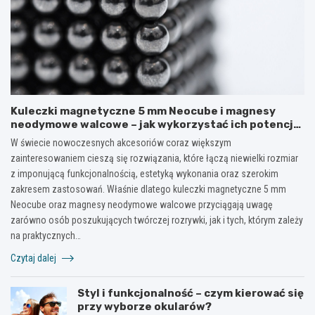
Kuleczki magnetyczne 5 mm Neocube i magnesy
neodymowe walcowe – jak wykorzystać ich potencjał
w kreatywnych i praktycznych zastosowaniach?
W świecie nowoczesnych akcesoriów coraz większym
zainteresowaniem cieszą się rozwiązania, które łączą niewielki rozmiar
z imponującą funkcjonalnością, estetyką wykonania oraz szerokim
zakresem zastosowań. Właśnie dlatego kuleczki magnetyczne 5 mm
Neocube oraz magnesy neodymowe walcowe przyciągają uwagę
zarówno osób poszukujących twórczej rozrywki, jak i tych, którym zależy
na praktycznych…
Czytaj dalej
Styl i funkcjonalność – czym kierować się
przy wyborze okularów?