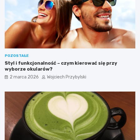
s
p
a
c
h
W
i
e
l
POZOSTAŁE
k
Styl i funkcjonalność – czym kierować się przy
a
wyborze okularów?
n
o
2 marca 2026
Wojciech Przybylski
c
n
y
c
h
?