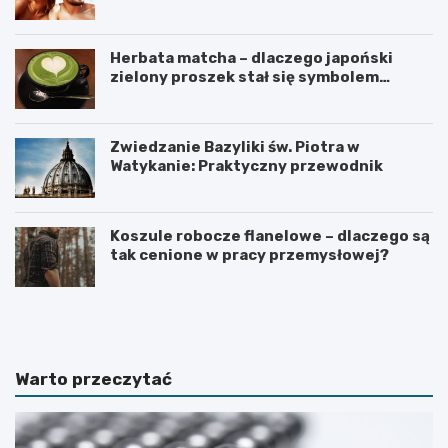
Herbata matcha – dlaczego japoński
zielony proszek stał się symbolem
zdrowego stylu życia?
Zwiedzanie Bazyliki św. Piotra w
Watykanie: Praktyczny przewodnik
Koszule robocze flanelowe – dlaczego są
tak cenione w pracy przemysłowej?
C
C
o
z
r
e
o
g
b
o
Warto przeczytać
i
n
ć
i
,
e
g
w