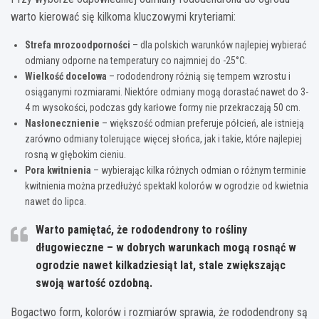
warto kierować się kilkoma kluczowymi kryteriami:
Strefa mrozoodporności
– dla polskich warunków najlepiej wybierać
odmiany odporne na temperatury co najmniej do -25°C.
Wielkość docelowa
– rododendrony różnią się tempem wzrostu i
osiąganymi rozmiarami. Niektóre odmiany mogą dorastać nawet do 3-
4 m wysokości, podczas gdy karłowe formy nie przekraczają 50 cm.
Nasłonecznienie
– większość odmian preferuje półcień, ale istnieją
zarówno odmiany tolerujące więcej słońca, jak i takie, które najlepiej
rosną w głębokim cieniu.
Pora kwitnienia
– wybierając kilka różnych odmian o różnym terminie
kwitnienia można przedłużyć spektakl kolorów w ogrodzie od kwietnia
nawet do lipca.
Warto pamiętać, że rododendrony to rośliny
długowieczne – w dobrych warunkach mogą rosnąć w
ogrodzie nawet kilkadziesiąt lat, stale zwiększając
swoją wartość ozdobną.
Bogactwo form, kolorów i rozmiarów sprawia, że rododendrony są