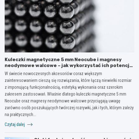
Kuleczki magnetyczne 5 mm Neocube i magnesy
neodymowe walcowe – jak wykorzystać ich potencjał
w kreatywnych i praktycznych zastosowaniach?
W świecie nowoczesnych akcesoriów coraz większym
zainteresowaniem cieszą się rozwiązania, które łączą niewielki rozmiar
z imponującą funkcjonalnością, estetyką wykonania oraz szerokim
zakresem zastosowań. Właśnie dlatego kuleczki magnetyczne 5 mm
Neocube oraz magnesy neodymowe walcowe przyciągają uwagę
zarówno osób poszukujących twórczej rozrywki, jak i tych, którym zależy
na praktycznych…
Czytaj dalej