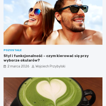
W
y
s
p
a
c
h
W
i
e
l
POZOSTAŁE
k
Styl i funkcjonalność – czym kierować się przy
a
wyborze okularów?
n
o
2 marca 2026
Wojciech Przybylski
c
n
y
c
h
?