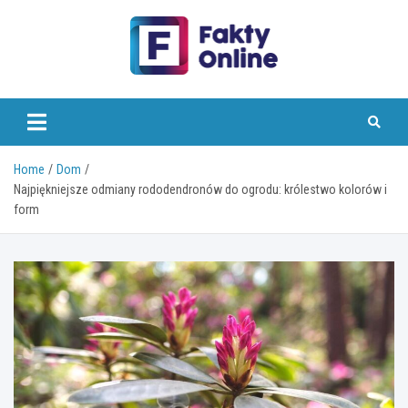
Skip
to
content
faktyonline.pl
Home
Dom
Najpiękniejsze odmiany rododendronów do ogrodu: królestwo kolorów i
form