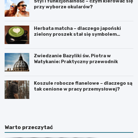
Styl i funkcjonalność – czym kierować się
przy wyborze okularów?
Herbata matcha – dlaczego japoński
zielony proszek stał się symbolem
zdrowego stylu życia?
Zwiedzanie Bazyliki św. Piotra w
Watykanie: Praktyczny przewodnik
Koszule robocze flanelowe – dlaczego są
tak cenione w pracy przemysłowej?
C
C
o
z
r
e
o
g
b
o
Warto przeczytać
i
n
ć
i