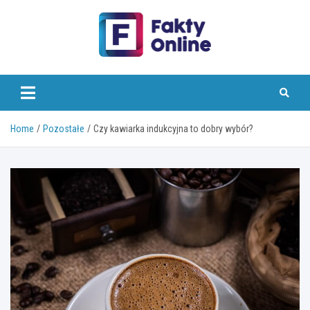
Skip
to
content
faktyonline.pl
Home
Pozostałe
Czy kawiarka indukcyjna to dobry wybór?