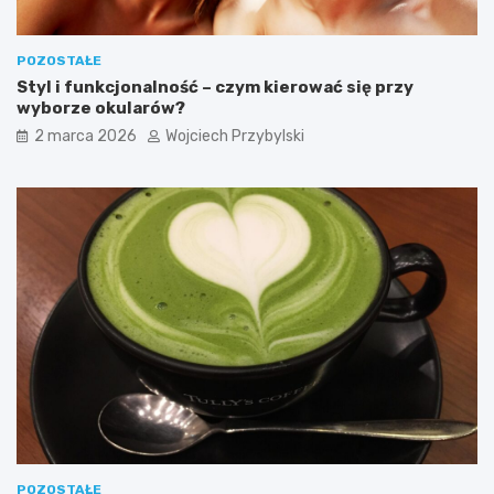
i
e
l
POZOSTAŁE
k
Styl i funkcjonalność – czym kierować się przy
a
wyborze okularów?
n
o
2 marca 2026
Wojciech Przybylski
c
n
y
c
h
?
POZOSTAŁE