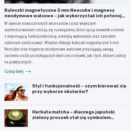
Kuleczki magnetyczne 5 mm Neocube i magnesy
neodymowe walcowe – jak wykorzystać ich potencjał
w kreatywnych i praktycznych zastosowaniach?
W świecie nowoczesnych akcesoriów coraz większym
zainteresowaniem cieszą się rozwiązania, które łączą niewielki rozmiar
z imponującą funkcjonalnością, estetyką wykonania oraz szerokim
zakresem zastosowań. Właśnie dlatego kuleczki magnetyczne 5 mm
Neocube oraz magnesy neodymowe walcowe przyciągają uwagę
zarówno osób poszukujących twórczej rozrywki, jak i tych, którym zależy
na praktycznych…
Czytaj dalej
Styl i funkcjonalność – czym kierować się
przy wyborze okularów?
Herbata matcha – dlaczego japoński
zielony proszek stał się symbolem
zdrowego stylu życia?