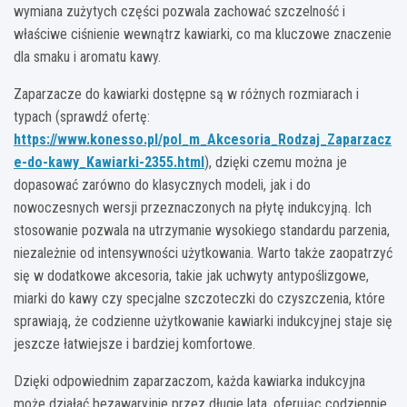
wymiana zużytych części pozwala zachować szczelność i
właściwe ciśnienie wewnątrz kawiarki, co ma kluczowe znaczenie
dla smaku i aromatu kawy.
Zaparzacze do kawiarki dostępne są w różnych rozmiarach i
typach (sprawdź ofertę:
https://www.konesso.pl/pol_m_Akcesoria_Rodzaj_Zaparzacz
e-do-kawy_Kawiarki-2355.html
), dzięki czemu można je
dopasować zarówno do klasycznych modeli, jak i do
nowoczesnych wersji przeznaczonych na płytę indukcyjną. Ich
stosowanie pozwala na utrzymanie wysokiego standardu parzenia,
niezależnie od intensywności użytkowania. Warto także zaopatrzyć
się w dodatkowe akcesoria, takie jak uchwyty antypoślizgowe,
miarki do kawy czy specjalne szczoteczki do czyszczenia, które
sprawiają, że codzienne użytkowanie kawiarki indukcyjnej staje się
jeszcze łatwiejsze i bardziej komfortowe.
Dzięki odpowiednim zaparzaczom, każda kawiarka indukcyjna
może działać bezawaryjnie przez długie lata, oferując codziennie