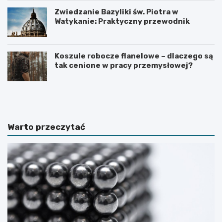
Zwiedzanie Bazyliki św. Piotra w
Watykanie: Praktyczny przewodnik
Koszule robocze flanelowe – dlaczego są
tak cenione w pracy przemysłowej?
C
C
o
z
r
e
o
g
b
o
Warto przeczytać
i
n
ć
i
,
e
g
w
d
i
y
e
z
d
b
z
l
i
i
a
ż
ł