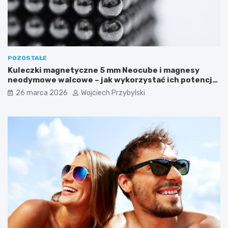
a
e
s
ś
i
o
ę
t
h
a
u
j
POZOSTAŁE
r
e
Kuleczki magnetyczne 5 mm Neocube i magnesy
a
m
neodymowe walcowe – jak wykorzystać ich potencjał
g
n
w kreatywnych i praktycznych zastosowaniach?
26 marca 2026
Wojciech Przybylski
a
i
n
c
?
z
y
c
h
W
y
s
p
a
c
h
W